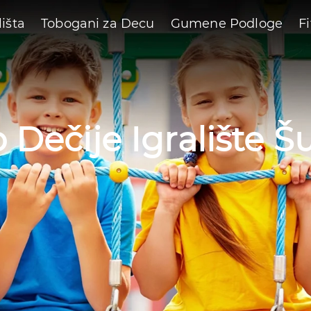
lišta
Tobogani za Decu
Gumene Podloge
F
o Dečije Igralište 