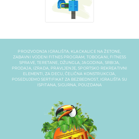
PROIZVODNJA IGRALIŠTA, KLACKALICE NA ŽETONE,
ZABAVNI VODENI FITNES PROGRAM, TOBOGANI, FITNESS
SPRAVE, TERETANE, DŽUNGLA, JAGODINA, SRBIJA,
PRODAJA, IZRADA, PRAVLJENJE, SPORTSKO REKREATIVNI
ELEMENTI, ZA DECU, ČELIČNA KONSTRUKCIJA,
POSEDUJEMO SERTIFIKAT ZA BEZBEDNOST, IGRALIŠTA SU
ISPITANA, SIGURNA, POUZDANA