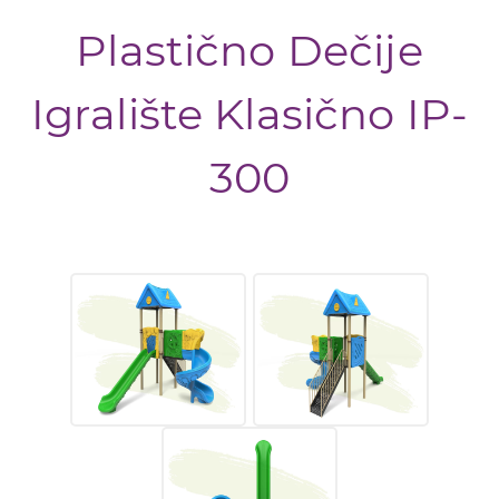
Plastično Dečije
Igralište Klasično IP-
300