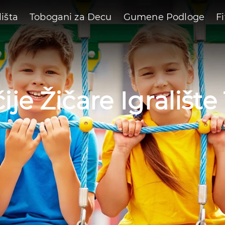
lišta
Tobogani za Decu
Gumene Podloge
F
ije Žičare Igralište