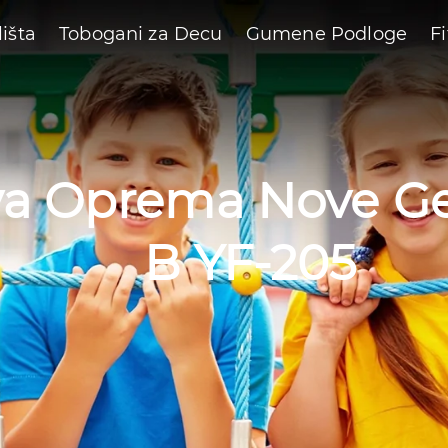
lišta
Tobogani za Decu
Gumene Podloge
F
va Oprema Nove G
B YF-205