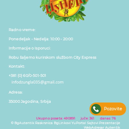
Radno vreme:
Ponedeljak - Nedelja: 10:00 - 20:00
Informacije o Isporuci:
Robu šaljemo kurirskom službom City Express
Kontakt:
+381 (0) 60/0-501-501
Adresa:
35000 Jagodina, Srbija
Pozovite
Ukupno poseta: 490891 juče: 361 danas: 76
© BgAutentik
Raskrsnica
BgLinkovi
YuPortal
Sajtovi
Prezentacije
WebAdresar
Autentik