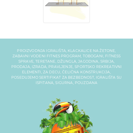
PROIZVODNJA IGRALIŠTA, KLACKALICE NA ŽETONE,
ZABAVNI VODENI FITNES PROGRAM, TOBOGANI, FITNESS
SPRAVE, TERETANE, DŽUNGLA, JAGODINA, SRBIJA,
PRODAJA, IZRADA, PRAVLJENJE, SPORTSKO REKREATIVNI
ELEMENTI, ZA DECU, ČELIČNA KONSTRUKCIJA,
POSEDUJEMO SERTIFIKAT ZA BEZBEDNOST, IGRALIŠTA SU
ISPITANA, SIGURNA, POUZDANA